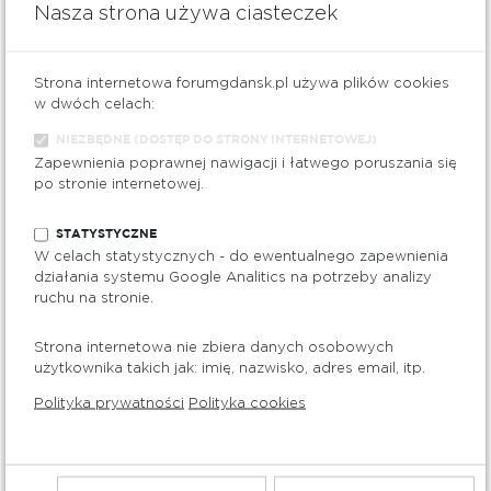
Nasza strona używa ciasteczek
Jubitom
Bielizna
Strona internetowa forumgdansk.pl używa plików cookies
w dwóch celach:
ZOBACZ NA MAPIE
NIEZBĘDNE (DOSTĘP DO STRONY INTERNETOWEJ)
Zapewnienia poprawnej nawigacji i łatwego poruszania się
po stronie internetowej.
poziom
2
STATYSTYCZNE
W celach statystycznych - do ewentualnego zapewnienia
działania systemu Google Analitics na potrzeby analizy
ruchu na stronie.
Strona internetowa nie zbiera danych osobowych
Telefon: 731-320-380
użytkownika takich jak: imię, nazwisko, adres email, itp.
Zobacz www
Polityka prywatności
Polityka cookies
Jungla Coctail & Tapas Bar
Restauracje i kawiarnie