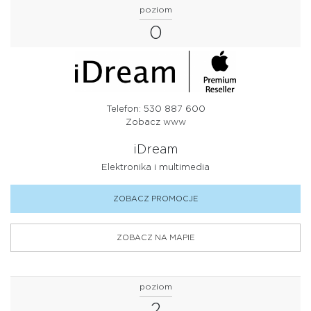
poziom
INNE
0
KSIĄŻKI, PRASA I PREZENTY
KULTURA I ROZRYWKA
MODA DAMSKA
Telefon: 530 887 600
Zobacz www
MODA MĘSKA
iDream
OBUWIE
Elektronika i multimedia
OPTYK
ZOBACZ PROMOCJE
PODRÓŻE I HOBBY
ZOBACZ NA MAPIE
RESTAURACJE I KAWIARNIE
SPORT
poziom
SUPERMARKET I ARTYKUŁY SPOŻYWCZE
2