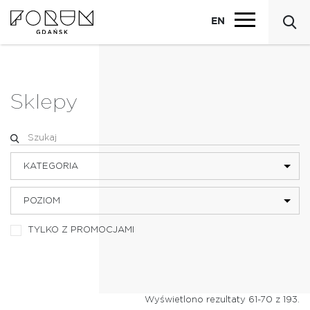
EN
Sklepy
KATEGORIA
POZIOM
BIELIZNA
TYLKO Z PROMOCJAMI
BIŻUTERIA I AKCESORIA
DZIECI
Wyświetlono rezultaty 61-70 z 193.
ELEKTRONIKA I MULTIMEDIA