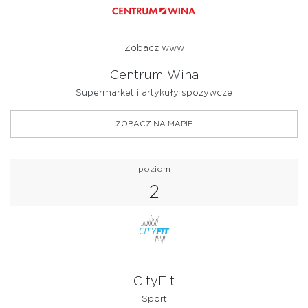
USŁUGI
WYPOSAŻENIE WNĘTRZ
Zobacz www
ZDROWIE I URODA
Centrum Wina
Supermarket i artykuły spożywcze
ZOBACZ NA MAPIE
poziom
2
CityFit
Sport