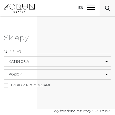
EN
Sklepy
KATEGORIA
POZIOM
BIELIZNA
TYLKO Z PROMOCJAMI
BIŻUTERIA I AKCESORIA
DZIECI
Wyświetlono rezultaty 21-30 z 193.
ELEKTRONIKA I MULTIMEDIA