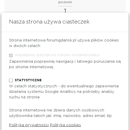
poziom
1
Nasza strona używa ciasteczek
Strona internetowa forumgdansk.pl używa plików cookies
Telefon: 58 351 25 22
w dwóch celach:
Zobacz www
NIEZBĘDNE (DOSTĘP DO STRONY INTERNETOWEJ)
Distance
Zapewnienia poprawnej nawigacji i łatwego poruszania się
po stronie internetowej.
Obuwie, Sport
STATYSTYCZNE
ZOBACZ NA MAPIE
W celach statystycznych - do ewentualnego zapewnienia
działania systemu Google Analitics na potrzeby analizy
ruchu na stronie.
poziom
1
Strona internetowa nie zbiera danych osobowych
użytkownika takich jak: imię, nazwisko, adres email, itp.
Polityka prywatności
Polityka cookies