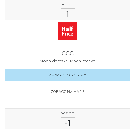
poziom
INNE
1
KSIĄŻKI, PRASA I PREZENTY
KULTURA I ROZRYWKA
MODA DAMSKA
CCC
MODA MĘSKA
Moda damska, Moda męska
OBUWIE
ZOBACZ PROMOCJE
OPTYK
ZOBACZ NA MAPIE
PODRÓŻE I HOBBY
RESTAURACJE I KAWIARNIE
poziom
SPORT
-1
SUPERMARKET I ARTYKUŁY SPOŻYWCZE