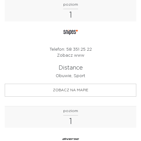
poziom
INNE
1
KSIĄŻKI, PRASA I PREZENTY
KULTURA I ROZRYWKA
MODA DAMSKA
Telefon: 58 351 25 22
Zobacz www
MODA MĘSKA
Distance
OBUWIE
Obuwie, Sport
OPTYK
ZOBACZ NA MAPIE
PODRÓŻE I HOBBY
poziom
RESTAURACJE I KAWIARNIE
1
SPORT
SUPERMARKET I ARTYKUŁY SPOŻYWCZE