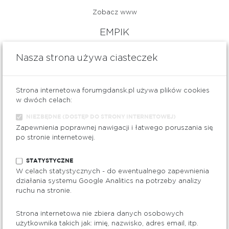
Zobacz www
EMPIK
Książki, prasa i prezenty
Nasza strona używa ciasteczek
ZOBACZ PROMOCJE
Strona internetowa forumgdansk.pl używa plików cookies
ZOBACZ NA MAPIE
w dwóch celach:
NIEZBĘDNE (DOSTĘP DO STRONY INTERNETOWEJ)
Zapewnienia poprawnej nawigacji i łatwego poruszania się
poziom
po stronie internetowej.
0
STATYSTYCZNE
W celach statystycznych - do ewentualnego zapewnienia
działania systemu Google Analitics na potrzeby analizy
ruchu na stronie.
Telefon: 48 572 776 055
Strona internetowa nie zbiera danych osobowych
Zobacz www
użytkownika takich jak: imię, nazwisko, adres email, itp.