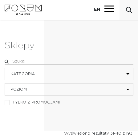
EN
Sklepy
KATEGORIA
POZIOM
BIELIZNA
TYLKO Z PROMOCJAMI
BIŻUTERIA I AKCESORIA
DZIECI
Wyświetlono rezultaty 31-40 z 193.
ELEKTRONIKA I MULTIMEDIA