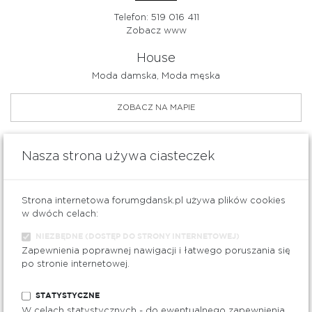
Telefon: 519 016 411
Zobacz www
House
Moda damska, Moda męska
ZOBACZ NA MAPIE
poziom
Nasza strona używa ciasteczek
0
Strona internetowa forumgdansk.pl używa plików cookies
w dwóch celach:
NIEZBĘDNE (DOSTĘP DO STRONY INTERNETOWEJ)
Zapewnienia poprawnej nawigacji i łatwego poruszania się
Telefon: 530 887 600
po stronie internetowej.
Zobacz www
iDream
STATYSTYCZNE
W celach statystycznych - do ewentualnego zapewnienia
Elektronika i multimedia