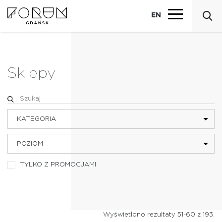
EN
Sklepy
KATEGORIA
POZIOM
BIELIZNA
TYLKO Z PROMOCJAMI
BIŻUTERIA I AKCESORIA
DZIECI
Wyświetlono rezultaty 51-60 z 193.
ELEKTRONIKA I MULTIMEDIA