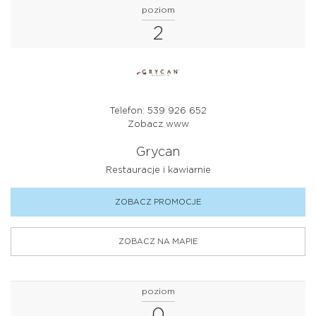
poziom
INNE
2
KSIĄŻKI, PRASA I PREZENTY
KULTURA I ROZRYWKA
MODA DAMSKA
Telefon: 539 926 652
Zobacz www
MODA MĘSKA
Grycan
OBUWIE
Restauracje i kawiarnie
OPTYK
ZOBACZ PROMOCJE
PODRÓŻE I HOBBY
ZOBACZ NA MAPIE
RESTAURACJE I KAWIARNIE
SPORT
poziom
SUPERMARKET I ARTYKUŁY SPOŻYWCZE
0