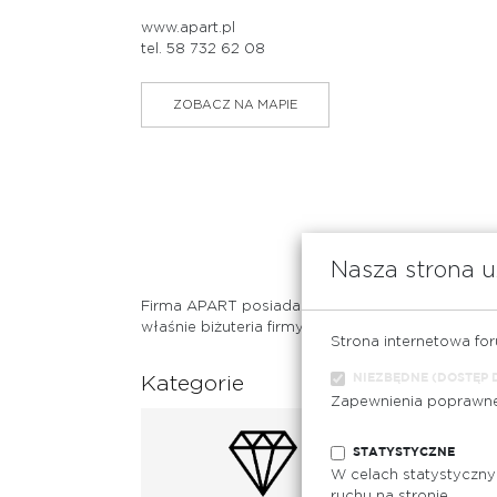
www.apart.pl
tel. 58 732 62 08
ZOBACZ NA MAPIE
Nasza strona u
Firma APART posiada największą sieć salonów ju
właśnie biżuteria firmy APART najlepiej podkreśli
Strona internetowa fo
NIEZBĘDNE (DOSTĘP 
Kategorie
Zapewnienia poprawnej 
STATYSTYCZNE
W celach statystyczny
ruchu na stronie.