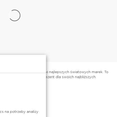
wybór biżuterii oraz zegarki najlepszych światowych marek. To
la siebie oraz wyjątkowy prezent dla swoich najbliższych.
cs na potrzeby analizy