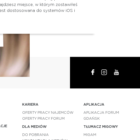
jdziesz miejsce, w którym zostawiłeś
jest dostosowana do systemów iOS i
!
KARIERA
APLIKACJA
OFERTY PRACY NAJEMCÓW
APLIKACJA FORUM
OFERTY PRACY FORUM
GDAŃSK
ACJE
DLA MEDIÓW
TŁUMACZ MIGOWY
DO POBRANIA
MIGAM