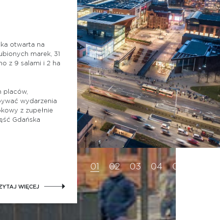
ka otwarta na
lubionych marek, 31
o z 9 salami i 2 ha
h placów,
dbywać wydarzenia
dokowy z zupełnie
ęść Gdańska
ZYTAJ WIĘCEJ