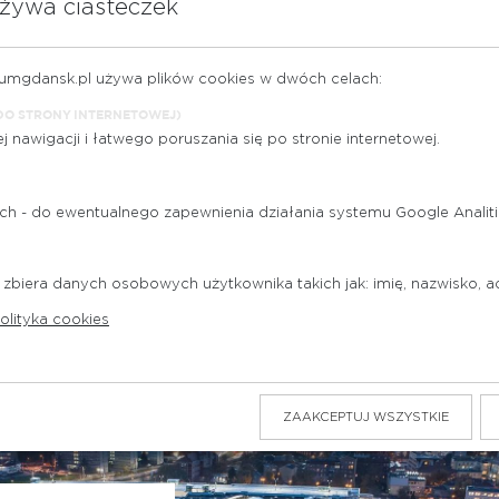
żywa ciasteczek
zegóły
zobacz szczegóły
rumgdansk.pl używa plików cookies w dwóch celach:
DO STRONY INTERNETOWEJ)
nawigacji i łatwego poruszania się po stronie internetowej.
ch - do ewentualnego zapewnienia działania systemu Google Analiti
ańsk
 zbiera danych osobowych użytkownika takich jak: imię, nazwisko, adr
olityka cookies
ZAAKCEPTUJ WSZYSTKIE