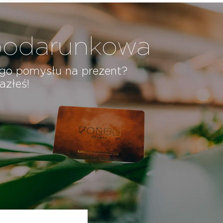
podarunkowa
ego pomysłu na prezent?
azłeś!