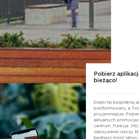
Pobierz aplikac
bieżąco!
Dzięki tej bezpłatnej 
poinformowany, a Twoj
przyjemniejsze. Pobier
aktualnych promocjach
centrum. Funkcja „M
zapisywanie rzeczy, k
będziesz mógł łatwo d