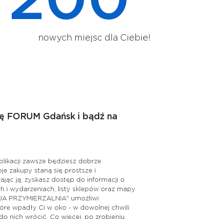
200
nowych miejsc dla Ciebie!
ję FORUM Gdańsk i bądź na
aplikacji zawsze będziesz dobrze
e zakupy staną się prostsze i
ając ją, zyskasz dostęp do informacji o
 i wydarzeniach, listy sklepów oraz mapy
OJA PRZYMIERZALNIA" umożliwi
tóre wpadły Ci w oko - w dowolnej chwili
o nich wrócić. Co więcej, po zrobieniu