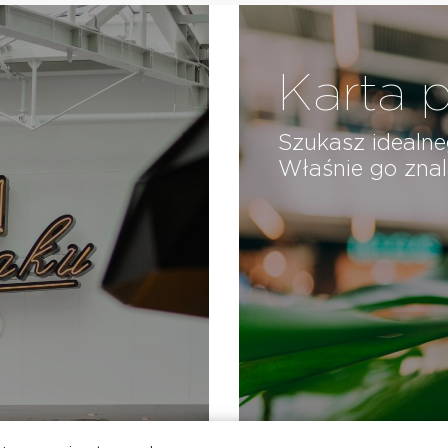
Karta 
u
Szukasz idealn
Właśnie go znal