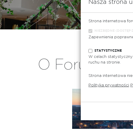
Nasza strona u
zobacz szc
Strona internetowa fo
NIEZBĘDNE (DOSTĘP 
Zapewnienia poprawnej 
STATYSTYCZNE
W celach statystyczny
O Forum Gd
ruchu na stronie.
Strona internetowa nie
Polityka prywatności
P